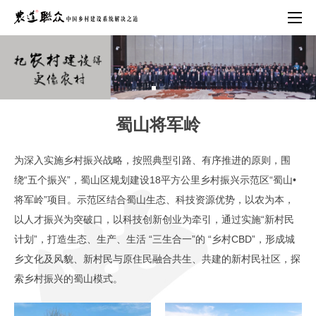
首页
蜀山将军岭
农之道·国之本
为深入实施乡村振兴战略，按照典型引路、有序推进的原则，围
绕“五个振兴”，蜀山区规划建设18平方公里乡村振兴示范区“蜀山•
系统乡建
将军岭”项目。示范区结合蜀山生态、科技资源优势，以农为本，
以人才振兴为突破口，以科技创新创业为牵引，通过实施“新村民
落地案例
计划”，打造生态、生产、生活 “三生合一”的 “乡村CBD”，形成城
乡文化及风貌、新村民与原住民融合共生、共建的新村民社区，探
专业团队
索乡村振兴的蜀山模式。
荣誉档案