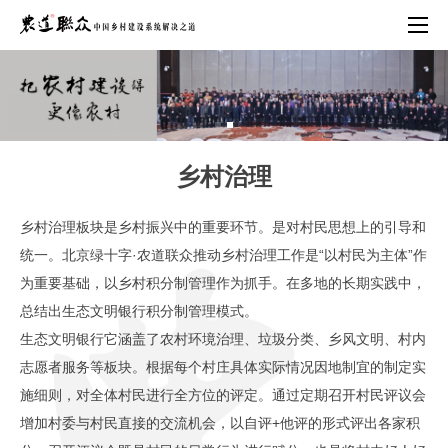
首页
乡村治理
农之道·国之本
乡村治理板块是乡村振兴中的重要环节。是对村民思想上的引导和
统一。北京绿十字·农道联众推动乡村治理工作是“以村民为主体”作
系统乡建
为重要基础，以乡村积分制管理作为抓手。在多地的长期实践中，
总结出生态文明银行积分制管理模式。
落地案例
生态文明银行它涵盖了农村环境治理、垃圾分类、乡风文明、村内
志愿者服务等板块。根据每个村庄具体实际情况因地制宜的制定实
专业团队
施细则，对全体村民进行全方位的评定。通过定期召开村民评议会
荣誉档案
增加村委与村民直接的交流机会，以自评+他评的形式评出各家积