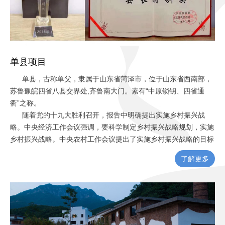
单县项目
单县，古称单父，隶属于山东省菏泽市，位于山东省西南部，
苏鲁豫皖四省八县交界处,齐鲁南大门。素有“中原锁钥、四省通
衢”之称。
随着党的十九大胜利召开，报告中明确提出实施乡村振兴战
略。中央经济工作会议强调，要科学制定乡村振兴战略规划，实施
乡村振兴战略。中央农村工作会议提出了实施乡村振兴战略的目标
任务和基本原则，明确实施乡村振兴战略的目标任务。2018年中
了解更多
央一号文件将生态宜居作为乡村振兴发展的重要内容之一进行了全
面部署。“乡村振兴”被提到前所未有的高度。
我们农道团队也在深入学习贯彻习总书记对山东代表团审议时
的重要讲话精神——打造乡村振兴的“齐鲁样板”。