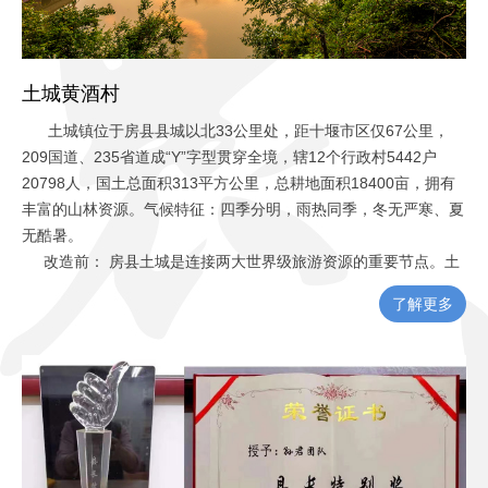
联系我们
土城黄酒村
土城镇位于房县县城以北33公里处，距十堰市区仅67公里，
209国道、235省道成“Y”字型贯穿全境，辖12个行政村5442户
20798人，国土总面积313平方公里，总耕地面积18400亩，拥有
丰富的山林资源。气候特征：四季分明，雨热同季，冬无严寒、夏
无酷暑。
改造前： 房县土城是连接两大世界级旅游资源的重要节点。土
城地处武当山和神农架之间，是连接两个旅游区的重要通道，武当
了解更多
山到土城3个小时车程，土城到神农架3个小时车程，土城自然成为
中间休憩站。
而土城黄酒村地势平坦，拥有较大的腹地可利用；民风淳朴、
黄酒民俗文化浓厚；自北向南、自西向东有一定的高差；河流水系
河道完整，可利用生态、观赏价值高。