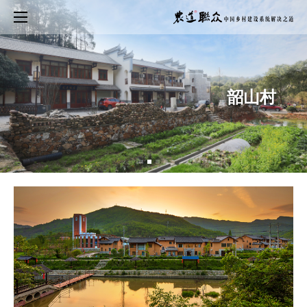
首页
农之道·国之本
郝堂花间驿
韶山村
韶山村
系统乡建
落地案例
专业团队
荣誉档案
理论总结
公益行动